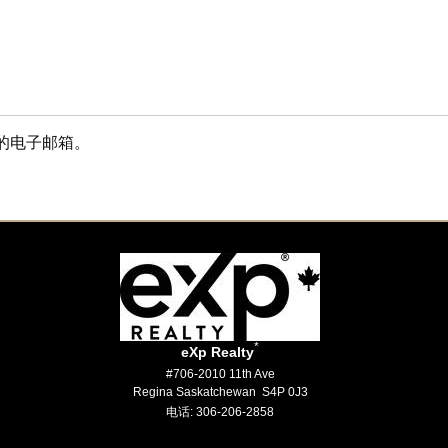
的电子邮箱。
*
eXp Realty
#706-2010 11th Ave
Regina Saskatchewan S4P 0J3
电话: 306-206-2858