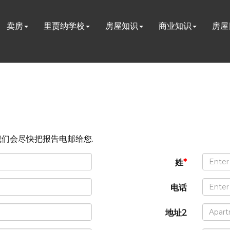
卖房
里贾纳学校
房屋知识
商业知识
房屋
我们会尽快把报告电邮给您.
姓
*
电话
地址2