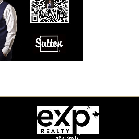
*
eXp Realty