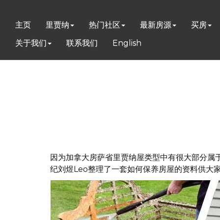
主页
里贾纳
热门社区
最新房源
买房
关于我们
联系我们
English
因为加拿大房萨省里贾纳屋类型中有很大部分属于独
纪刘煜Leo整理了一套如何保养房屋的资料供大