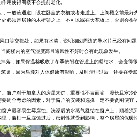
的作用使得阁楼不会提前老化。
入，一般该通道口设在卧室的衣橱或者走道上。上阁楼之前最好
之处必须是房顶的木桁架之上，不可以踩在天花板上，否则会很
通风口等交接处，如果有水渍，说明烟囱周边的导水片已经有问题
，当阁楼内的空气湿度高且通风性不好时会有此现象发生。
脱掉落，如果保温棉吸收了冬季依附在管道上的凝结水，会变得
面筑巢，因为鸟粪对人体健康有影响，及时清理过后，还要在受
了。窗户对于加拿大的房屋来讲，重要性不言而喻，漫长且寒冷
需要周全考虑的因素，对于窗户的安装和选择一定不要贪图便宜
的窗户最容易生霉腐蚀。洗澡后的水蒸气凝结在窗户上，顺着流
内里，窗框一旦腐蚀过后，密封性就受到影响，整个房屋的保暖